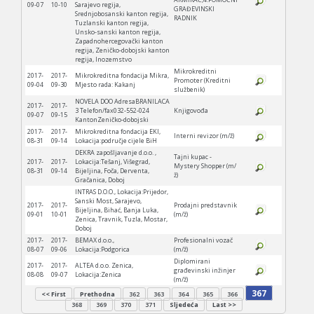
09-07
10-10
Sarajevo regija,
GRAĐEVINSKI
Srednjobosanski kanton regija,
RADNIK
Tuzlanski kanton regija,
Unsko-sanski kanton regija,
Zapadnohercegovački kanton
regija, Zeničko-dobojski kanton
regija, Inozemstvo
Mikrokreditni
2017-
2017-
Mikrokreditna fondacija Mikra,
Promoter (Kreditni
09-04
09-30
Mjesto rada: Kakanj
službenik)
NOVELA DOO AdresaBRANILACA
2017-
2017-
3 Telefon/fax032-552-024
Knjigovođa
09-07
09-15
KantonZeničko-dobojski
2017-
2017-
Mikrokreditna fondacija EKI,
Interni revizor (m/ž)
08-31
09-14
Lokacija:područje cijele BiH
DEKRA zapošljavanje d.o.o. ,
Tajni kupac -
2017-
2017-
Lokacija:Tešanj, Višegrad,
Mystery Shopper (m/
08-31
09-14
Bijeljina, Foča, Derventa,
ž)
Gračanica, Doboj
INTRAS D.O.O., Lokacija:Prijedor,
Sanski Most, Sarajevo,
2017-
2017-
Prodajni predstavnik
Bijeljina, Bihać, Banja Luka,
09-01
10-01
(m/ž)
Zenica, Travnik, Tuzla, Mostar,
Doboj
2017-
2017-
BEMAX d.o.o.,
Profesionalni vozač
08-07
09-06
Lokacija:Podgorica
(m/ž)
Diplomirani
2017-
2017-
ALTEA d.o.o. Zenica,
građevinski inžinjer
08-08
09-07
Lokacija:Zenica
(m/ž)
367
<< First
Prethodna
362
363
364
365
366
368
369
370
371
Sljedeća
Last >>