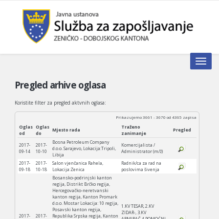
Toggle n
Pregled arhive oglasa
Koristite filter za pregled aktvnih oglasa:
Prikazujemo 3661 - 3670 od 4365 zapisa
Oglas
Oglas
Traženo
Mjesto rada
Pregled
od
do
zanimanje
Bosna Petroleum Company
2017-
2017-
Komercijalista /
d.o.o. Sarajevo, Lokacija:Tripoli,
09-14
10-10
Administrator (m/ž)
Libija
2017-
2017-
Salon vjenčanica Rahela,
Radnik/ca za rad na
09-18
10-18
Lokacija:Zenica
poslovima šivenja
Bosansko-podrinjski kanton
regija, Distrikt Brčko regija,
Hercegovačko-neretvanski
kanton regija, Kanton Promark
d.o.o. Mostar Lokacija: 10 regija,
1.KV TESAR, 2.KV
Posavski kanton regija,
ZIDAR-, 3.KV
2017-
2017-
Republika Srpska regija, Kanton
ARMIRAČ,4.POMOĆNI