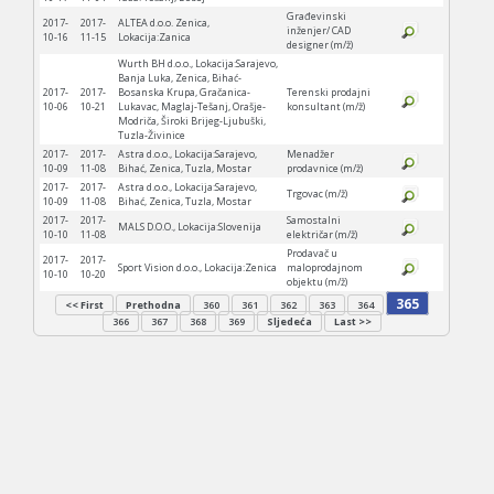
Građevinski
2017-
2017-
ALTEA d.o.o. Zenica,
inženjer/ CAD
10-16
11-15
Lokacija:Zanica
designer (m/ž)
Wurth BH d.o.o., Lokacija:Sarajevo,
Banja Luka, Zenica, Bihać-
2017-
2017-
Bosanska Krupa, Gračanica-
Terenski prodajni
10-06
10-21
Lukavac, Maglaj-Tešanj, Orašje-
konsultant (m/ž)
Modriča, Široki Brijeg-Ljubuški,
Tuzla-Živinice
2017-
2017-
Astra d.o.o., Lokacija:Sarajevo,
Menadžer
10-09
11-08
Bihać, Zenica, Tuzla, Mostar
prodavnice (m/ž)
2017-
2017-
Astra d.o.o., Lokacija:Sarajevo,
Trgovac (m/ž)
10-09
11-08
Bihać, Zenica, Tuzla, Mostar
2017-
2017-
Samostalni
MALS D.O.O., Lokacija:Slovenija
10-10
11-08
električar (m/ž)
Prodavač u
2017-
2017-
Sport Vision d.o.o., Lokacija:Zenica
maloprodajnom
10-10
10-20
objektu (m/ž)
365
<< First
Prethodna
360
361
362
363
364
366
367
368
369
Sljedeća
Last >>