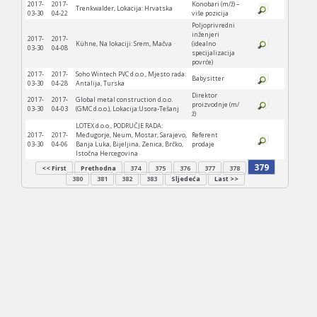
2017-
2017-
Konobari (m/ž) –
Trenkwalder, Lokacija: Hrvatska
03-30
04-22
više pozicija
Poljoprivredni
inženjeri
2017-
2017-
Kühne, Na lokaciji: Srem, Mačva
(idealno
03-30
04-08
specijalizacija
povrće)
2017-
2017-
Soho Wintech PVC d.o.o., Mjesto rada:
Babysitter
03-30
04-28
Antalija, Turska
Direktor
2017-
2017-
Global metal construction d.o.o.
proizvodnje (m/
03-30
04-03
(GMC d.o.o.), Lokacija:Usora-Tešanj
ž)
LOTEX d.o.o., PODRUČJE RADA:
2017-
2017-
Međugorje, Neum, Mostar, Sarajevo,
Referent
03-30
04-06
Banja Luka, Bijeljina, Zenica, Brčko,
prodaje
Istočna Hercegovina
379
<< First
Prethodna
374
375
376
377
378
380
381
382
383
Sljedeća
Last >>