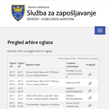
Toggle n
Pregled arhive oglasa
Koristite filter za pregled aktvnih oglasa:
Prikazujemo 3781 - 3790 od 4372 zapisa
Oglas
Oglas
Traženo
Mjesto rada
Pregled
od
do
zanimanje
Konobar za rad
2017-
2017-
Grand Hotel Neum (H.T.P Neum
u restoranu (m/
04-03
05-03
d.o.o.), Lokacija:Neum
ž)
2017-
2017-
Grand Hotel Neum (H.T.P Neum
Sobarica (m/ž)
04-03
05-03
d.o.o.), Lokacija:Neum
2017-
2017-
VARIOCI I
03-31
04-07
MAŠIN BRAVARI
2017-
2017-
INTEC DOO MALA LISA BB 77220
VARIOCI I
03-31
03-07
CAZIN, UNSKO SANSKI KANTON
MAŠIN BRAVARI
2017-
2017-
Kuhari (m/ž) –
Trenkwalder, Lokacija: Hrvatska
03-30
04-22
više pozicija